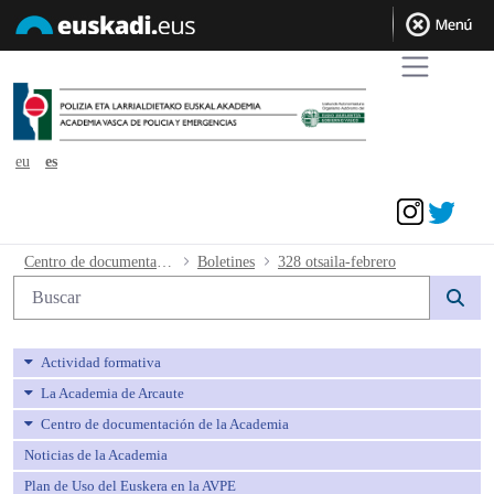
eu
es
Acceder
328 otsaila-febrero - avpe
Centro de documentación de la Academia
Boletines
328 otsaila-febrero
Búsqueda web
Actividad formativa
La Academia de Arcaute
Centro de documentación de la Academia
Noticias de la Academia
Plan de Uso del Euskera en la AVPE