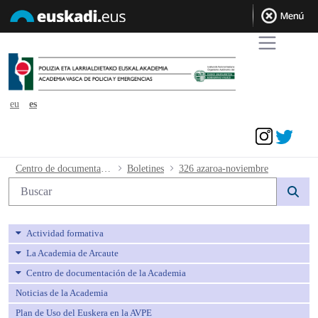
eu
es
Acceder
326 azaroa-noviembre - avpe
Centro de documentación de la Academia
Boletines
326 azaroa-noviembre
Búsqueda web
Actividad formativa
La Academia de Arcaute
Centro de documentación de la Academia
Noticias de la Academia
Plan de Uso del Euskera en la AVPE