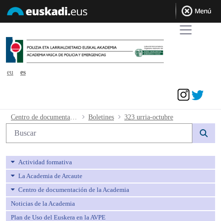
eu
es
Acceder
323 urria-octubre - avpe
Centro de documentación de la Academia
Boletines
323 urria-octubre
Búsqueda web
Actividad formativa
La Academia de Arcaute
Centro de documentación de la Academia
Noticias de la Academia
Plan de Uso del Euskera en la AVPE