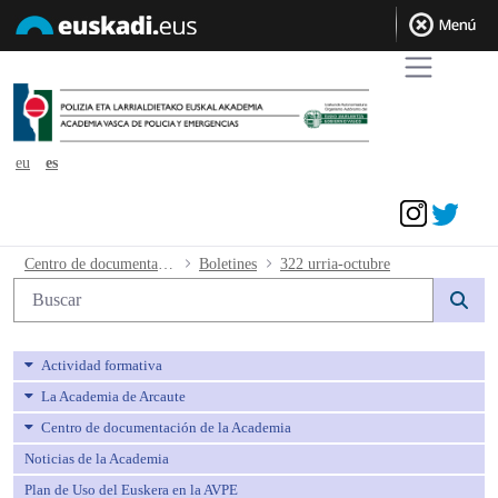
eu
es
Acceder
322 urria-octubre - avpe
Centro de documentación de la Academia
Boletines
322 urria-octubre
Búsqueda web
Actividad formativa
La Academia de Arcaute
Centro de documentación de la Academia
Noticias de la Academia
Plan de Uso del Euskera en la AVPE