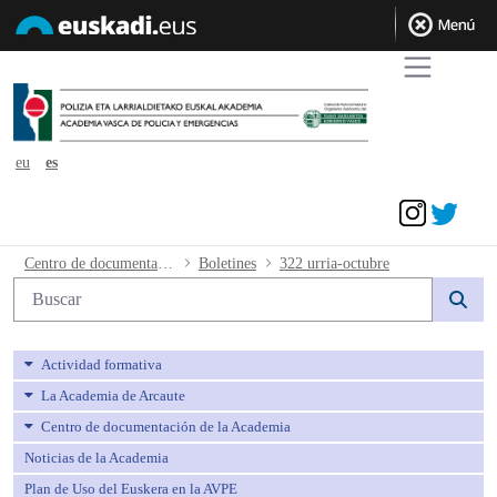
eu
es
Acceder
322 urria-octubre - avpe
Centro de documentación de la Academia
Boletines
322 urria-octubre
Búsqueda web
Actividad formativa
La Academia de Arcaute
Centro de documentación de la Academia
Noticias de la Academia
Plan de Uso del Euskera en la AVPE