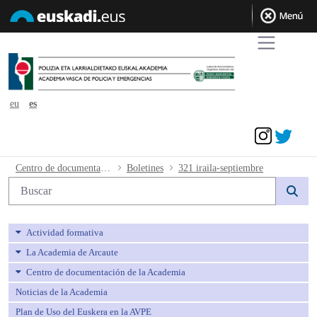
eu
es
Acceder
321 iraila-septiembre - avpe
Centro de documentación de la Academia
Boletines
321 iraila-septiembre
Búsqueda web
Actividad formativa
La Academia de Arcaute
Centro de documentación de la Academia
Noticias de la Academia
Plan de Uso del Euskera en la AVPE