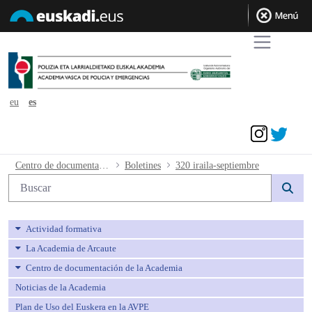
eu
es
Acceder
320 iraila-septiembre - avpe
Centro de documentación de la Academia
Boletines
320 iraila-septiembre
Búsqueda web
Actividad formativa
La Academia de Arcaute
Centro de documentación de la Academia
Noticias de la Academia
Plan de Uso del Euskera en la AVPE