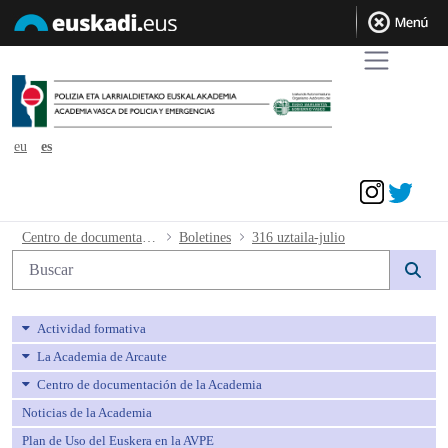
eu
es
Acceder
316 uztaila-julio - avpe
Centro de documentación de la Academia
Boletines
316 uztaila-julio
Búsqueda web
Actividad formativa
La Academia de Arcaute
Centro de documentación de la Academia
Noticias de la Academia
Plan de Uso del Euskera en la AVPE