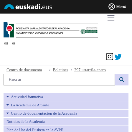
eu
es
Acceder
297 urtarrila-enero - avpe
Centro de documentación de la Academia
Boletines
297 urtarrila-enero
Búsqueda web
Actividad formativa
La Academia de Arcaute
Centro de documentación de la Academia
Noticias de la Academia
Plan de Uso del Euskera en la AVPE