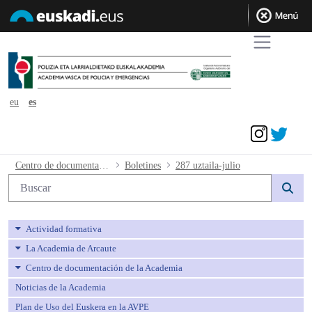
eu
es
Acceder
287 uztaila-julio - avpe
Centro de documentación de la Academia
Boletines
287 uztaila-julio
Búsqueda web
Actividad formativa
La Academia de Arcaute
Centro de documentación de la Academia
Noticias de la Academia
Plan de Uso del Euskera en la AVPE