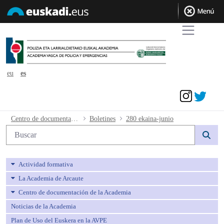
eu
es
Acceder
280 ekaina-junio - avpe
Centro de documentación de la Academia
Boletines
280 ekaina-junio
Búsqueda web
Actividad formativa
La Academia de Arcaute
Centro de documentación de la Academia
Noticias de la Academia
Plan de Uso del Euskera en la AVPE