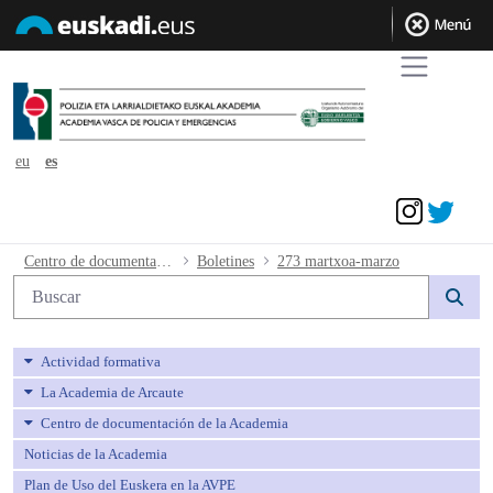
eu
es
Acceder
273 martxoa-marzo - avpe
Centro de documentación de la Academia
Boletines
273 martxoa-marzo
Búsqueda web
Actividad formativa
La Academia de Arcaute
Centro de documentación de la Academia
Noticias de la Academia
Plan de Uso del Euskera en la AVPE