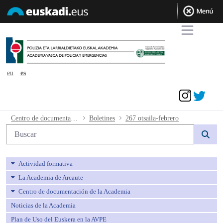
eu
es
Acceder
267 otsaila-febrero - avpe
Centro de documentación de la Academia
Boletines
267 otsaila-febrero
Búsqueda web
Actividad formativa
La Academia de Arcaute
Centro de documentación de la Academia
Noticias de la Academia
Plan de Uso del Euskera en la AVPE