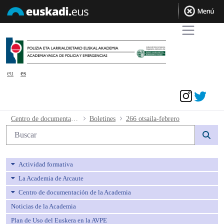
eu
es
Acceder
266 otsaila-febrero - avpe
Centro de documentación de la Academia
Boletines
266 otsaila-febrero
Búsqueda web
Actividad formativa
La Academia de Arcaute
Centro de documentación de la Academia
Noticias de la Academia
Plan de Uso del Euskera en la AVPE