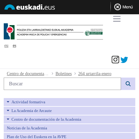
eu
es
Acceder
264 urtarrila-enero - avpe
Centro de documentación de la Academia
Boletines
264 urtarrila-enero
Búsqueda web
Actividad formativa
La Academia de Arcaute
Centro de documentación de la Academia
Noticias de la Academia
Plan de Uso del Euskera en la AVPE