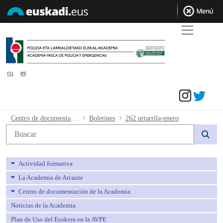
eu
es
Acceder
262 urtarrila-enero - avpe
Centro de documentación de la Academia
Boletines
262 urtarrila-enero
Búsqueda web
Actividad formativa
La Academia de Arcaute
Centro de documentación de la Academia
Noticias de la Academia
Plan de Uso del Euskera en la AVPE