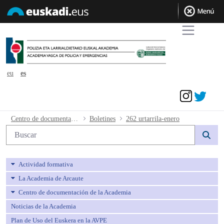
eu
es
Acceder
262 urtarrila-enero - avpe
Centro de documentación de la Academia
Boletines
262 urtarrila-enero
Búsqueda web
Actividad formativa
La Academia de Arcaute
Centro de documentación de la Academia
Noticias de la Academia
Plan de Uso del Euskera en la AVPE