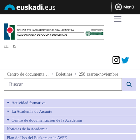
eu
es
Acceder
258 azaroa-noviembre - avpe
Centro de documentación de la Academia
Boletines
258 azaroa-noviembre
Búsqueda web
Actividad formativa
La Academia de Arcaute
Centro de documentación de la Academia
Noticias de la Academia
Plan de Uso del Euskera en la AVPE