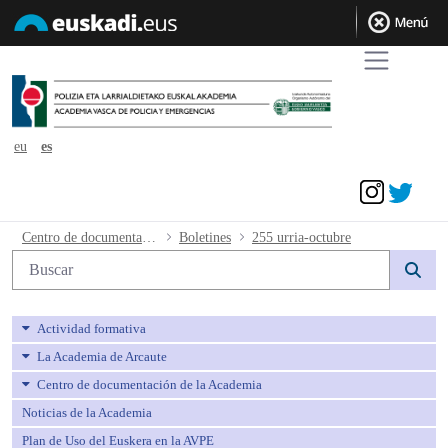
eu
es
Acceder
255 urria-octubre - avpe
Centro de documentación de la Academia
Boletines
255 urria-octubre
Búsqueda web
Actividad formativa
La Academia de Arcaute
Centro de documentación de la Academia
Noticias de la Academia
Plan de Uso del Euskera en la AVPE