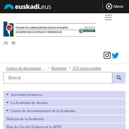
eu
es
Acceder
253 urria-octubre - avpe
Centro de documentación de la Academia
Boletines
253 urria-octubre
Búsqueda web
Actividad formativa
La Academia de Arcaute
Centro de documentación de la Academia
Noticias de la Academia
Plan de Uso del Euskera en la AVPE