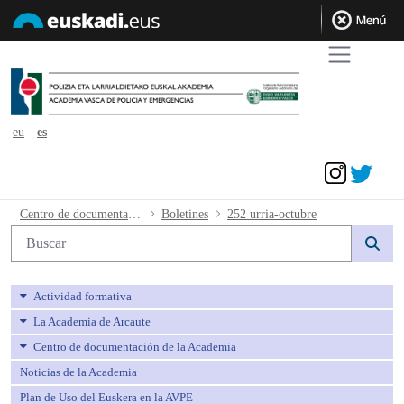
eu
es
Acceder
252 urria-octubre - avpe
Centro de documentación de la Academia
Boletines
252 urria-octubre
Búsqueda web
Actividad formativa
La Academia de Arcaute
Centro de documentación de la Academia
Noticias de la Academia
Plan de Uso del Euskera en la AVPE