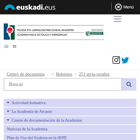
eu
es
Acceder
251 urria-octubre - avpe
Centro de documentación de la Academia
Boletines
251 urria-octubre
Búsqueda web
Actividad formativa
La Academia de Arcaute
Centro de documentación de la Academia
Noticias de la Academia
Plan de Uso del Euskera en la AVPE