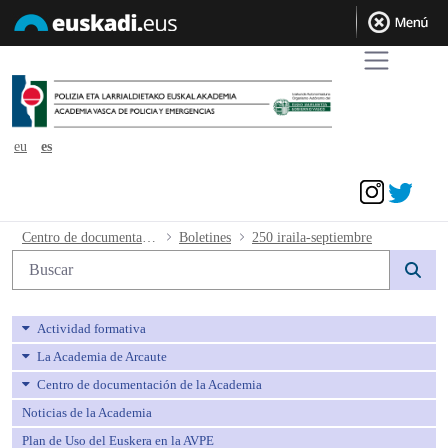
eu
es
Acceder
250 iraila-septiembre - avpe
Centro de documentación de la Academia
Boletines
250 iraila-septiembre
Búsqueda web
Actividad formativa
La Academia de Arcaute
Centro de documentación de la Academia
Noticias de la Academia
Plan de Uso del Euskera en la AVPE