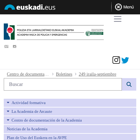
eu
es
Acceder
249 iraila-septiembre - avpe
Centro de documentación de la Academia
Boletines
249 iraila-septiembre
Búsqueda web
Actividad formativa
La Academia de Arcaute
Centro de documentación de la Academia
Noticias de la Academia
Plan de Uso del Euskera en la AVPE