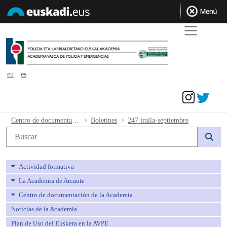
eu
es
Acceder
247 iraila-septiembre - avpe
Centro de documentación de la Academia
Boletines
247 iraila-septiembre
Búsqueda web
Actividad formativa
La Academia de Arcaute
Centro de documentación de la Academia
Noticias de la Academia
Plan de Uso del Euskera en la AVPE