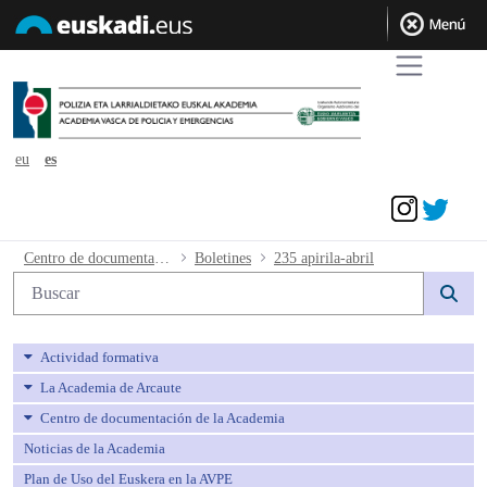
eu
es
Acceder
235 apirila-abril - avpe
Centro de documentación de la Academia
Boletines
235 apirila-abril
Búsqueda web
Actividad formativa
La Academia de Arcaute
Centro de documentación de la Academia
Noticias de la Academia
Plan de Uso del Euskera en la AVPE