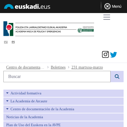
eu
es
Acceder
231 martxoa-marzo - avpe
Centro de documentación de la Academia
Boletines
231 martxoa-marzo
Búsqueda web
Actividad formativa
La Academia de Arcaute
Centro de documentación de la Academia
Noticias de la Academia
Plan de Uso del Euskera en la AVPE