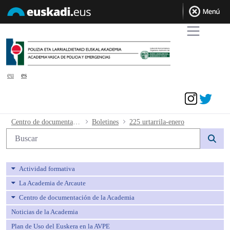
eu
es
Acceder
225 urtarrila-enero - avpe
Centro de documentación de la Academia
Boletines
225 urtarrila-enero
Búsqueda web
Actividad formativa
La Academia de Arcaute
Centro de documentación de la Academia
Noticias de la Academia
Plan de Uso del Euskera en la AVPE