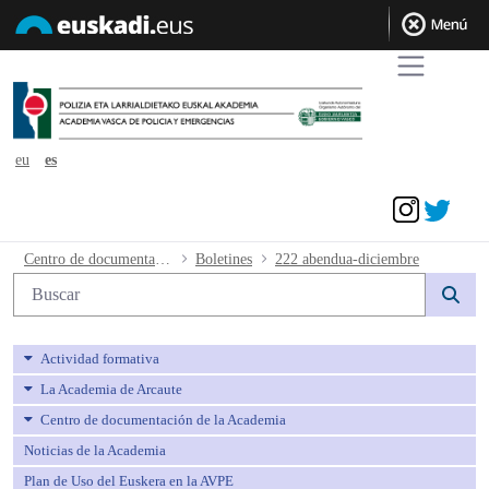
eu
es
Acceder
222 abendua-diciembre - avpe
Centro de documentación de la Academia
Boletines
222 abendua-diciembre
Búsqueda web
Actividad formativa
La Academia de Arcaute
Centro de documentación de la Academia
Noticias de la Academia
Plan de Uso del Euskera en la AVPE