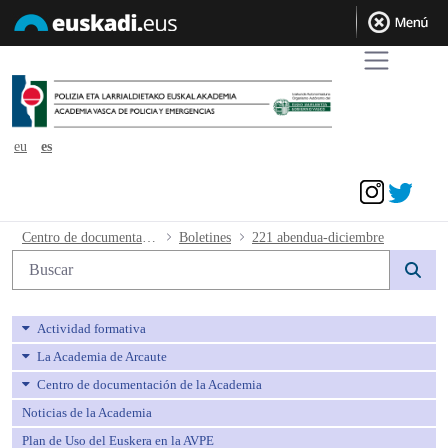
eu
es
Acceder
221 abendua-diciembre - avpe
Centro de documentación de la Academia
Boletines
221 abendua-diciembre
Búsqueda web
Actividad formativa
La Academia de Arcaute
Centro de documentación de la Academia
Noticias de la Academia
Plan de Uso del Euskera en la AVPE