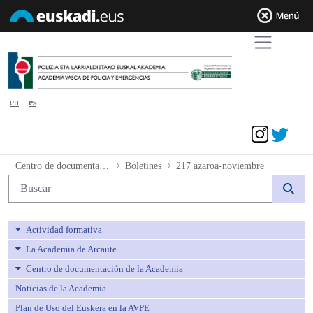
eu
es
Acceder
217 azaroa-noviembre - avpe
Centro de documentación de la Academia
Boletines
217 azaroa-noviembre
Búsqueda web
Actividad formativa
La Academia de Arcaute
Centro de documentación de la Academia
Noticias de la Academia
Plan de Uso del Euskera en la AVPE