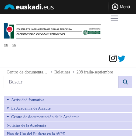
eu
es
Acceder
208 iraila-septiembre - avpe
Centro de documentación de la Academia
Boletines
208 iraila-septiembre
Búsqueda web
Actividad formativa
La Academia de Arcaute
Centro de documentación de la Academia
Noticias de la Academia
Plan de Uso del Euskera en la AVPE