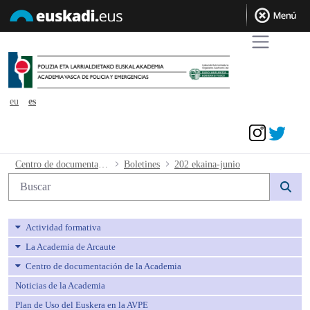
eu
es
Acceder
202 ekaina-junio - avpe
Centro de documentación de la Academia
Boletines
202 ekaina-junio
Búsqueda web
Actividad formativa
La Academia de Arcaute
Centro de documentación de la Academia
Noticias de la Academia
Plan de Uso del Euskera en la AVPE