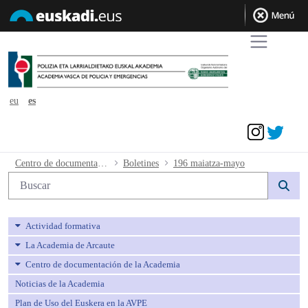
eu
es
Acceder
196 maiatza-mayo - avpe
Centro de documentación de la Academia
Boletines
196 maiatza-mayo
Búsqueda web
Actividad formativa
La Academia de Arcaute
Centro de documentación de la Academia
Noticias de la Academia
Plan de Uso del Euskera en la AVPE