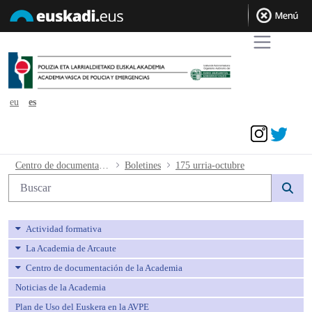
eu
es
Acceder
175 urria-octubre - avpe
Centro de documentación de la Academia
Boletines
175 urria-octubre
Búsqueda web
Actividad formativa
La Academia de Arcaute
Centro de documentación de la Academia
Noticias de la Academia
Plan de Uso del Euskera en la AVPE