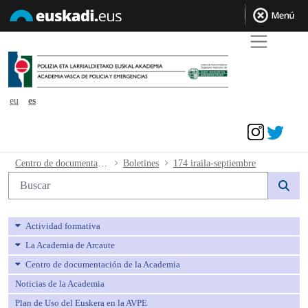
eu
es
Acceder
174 iraila-septiembre - avpe
Centro de documentación de la Academia
Boletines
174 iraila-septiembre
Búsqueda web
Actividad formativa
La Academia de Arcaute
Centro de documentación de la Academia
Noticias de la Academia
Plan de Uso del Euskera en la AVPE