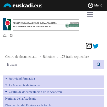
eu
es
Acceder
173 iraila-septiembre - avpe
Centro de documentación de la Academia
Boletines
173 iraila-septiembre
Búsqueda web
Actividad formativa
La Academia de Arcaute
Centro de documentación de la Academia
Noticias de la Academia
Plan de Uso del Euskera en la AVPE