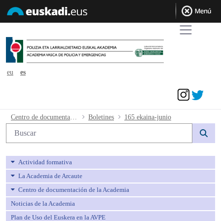
eu
es
Acceder
165 ekaina-junio - avpe
Centro de documentación de la Academia
Boletines
165 ekaina-junio
Búsqueda web
Actividad formativa
La Academia de Arcaute
Centro de documentación de la Academia
Noticias de la Academia
Plan de Uso del Euskera en la AVPE