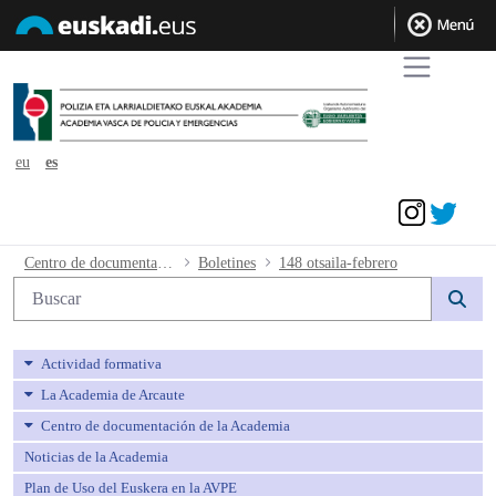
eu
es
Acceder
148 otsaila-febrero - avpe
Centro de documentación de la Academia
Boletines
148 otsaila-febrero
Búsqueda web
Actividad formativa
La Academia de Arcaute
Centro de documentación de la Academia
Noticias de la Academia
Plan de Uso del Euskera en la AVPE