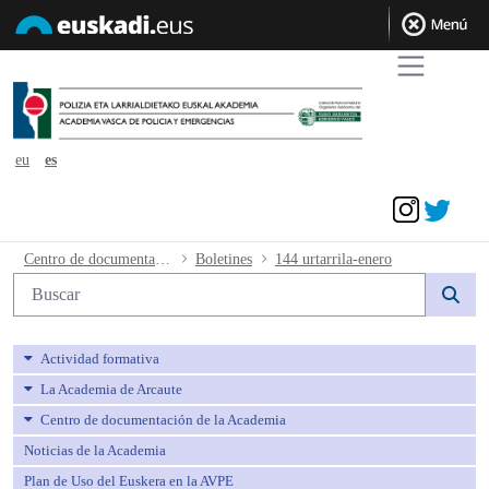
eu
es
Acceder
144 urtarrila-enero - avpe
Centro de documentación de la Academia
Boletines
144 urtarrila-enero
Búsqueda web
Actividad formativa
La Academia de Arcaute
Centro de documentación de la Academia
Noticias de la Academia
Plan de Uso del Euskera en la AVPE