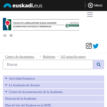
eu
es
Acceder
143 urtarrila-enero - avpe
Centro de documentación de la Academia
Boletines
143 urtarrila-enero
Búsqueda web
Actividad formativa
La Academia de Arcaute
Centro de documentación de la Academia
Noticias de la Academia
Plan de Uso del Euskera en la AVPE