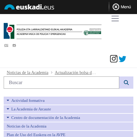
eu
es
Acceder
Actualización bolsa de trabajo interino
Noticias de la Academia
Actualización bolsa de trabajo interinos Policía Local a 07 de junio de 2021
Búsqueda web
Actividad formativa
La Academia de Arcaute
Centro de documentación de la Academia
Noticias de la Academia
Plan de Uso del Euskera en la AVPE