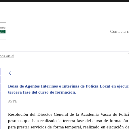
Contacta 
terinos /as ejecución sentencia - avpe
Tercera fase curso de formación. interinos /as ejecución sentencia
Bolsa de Agentes Interinos e Interinas de Policía Local en ejecu
tercera fase del curso de formación.
AVPE
Resolución del Director General de la Academia Vasca de Policí
pesonas que han realizado la tercera fase del curso de formación 
para prestar servicios de forma temporal, realizado en ejecución 