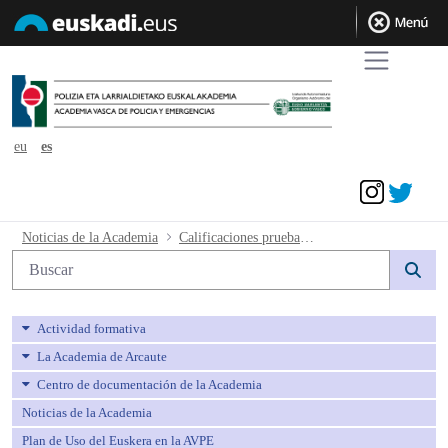
eu
es
Acceder
Calificaciones prueba dinámica de grup
Noticias de la Academia
Calificaciones prueba dinámica de grupos y convocatoria a fase presencia.
Búsqueda web
Actividad formativa
La Academia de Arcaute
Centro de documentación de la Academia
Noticias de la Academia
Plan de Uso del Euskera en la AVPE