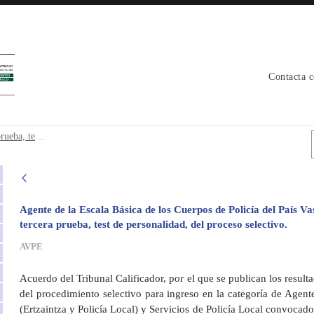
Contacta 
era prueba, test de personalidad. - avpe
Resultados provisionales de la tercera prueba, test de personalidad.
Agente de la Escala Básica de los Cuerpos de Policía del País Va
tercera prueba, test de personalidad, del proceso selectivo.
AVPE
Acuerdo del Tribunal Calificador, por el que se publican los result
del procedimiento selectivo para ingreso en la categoría de Agente
(Ertzaintza y Policía Local) y Servicios de Policía Local convoc