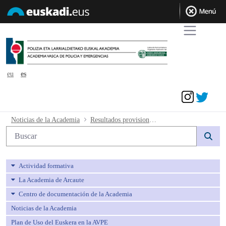
eu
es
Acceder
Resultados provisionales de la tercera 
Noticias de la Academia
Resultados provisionales de la tercera prueba, test de personalidad.
Búsqueda web
Actividad formativa
La Academia de Arcaute
Centro de documentación de la Academia
Noticias de la Academia
Plan de Uso del Euskera en la AVPE