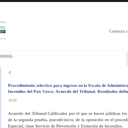
Contacta 
ra y segunda prueba oposicion - avpe
Resultados definitivos de la primera y segunda prueba oposicion
Procedimiento selectivo para ingreso en la Escala de Administra
Incendios del País Vasco. Acuerdo del Tribunal. Resultados defin
AVPE
Acuerdo del Tribunal Calificador por el que se hacen públicas los 
de la segunda prueba, psicotécnicos, de la oposición en el proced
Especial, clase Servicio de Prevención y Extinción de Incendios.