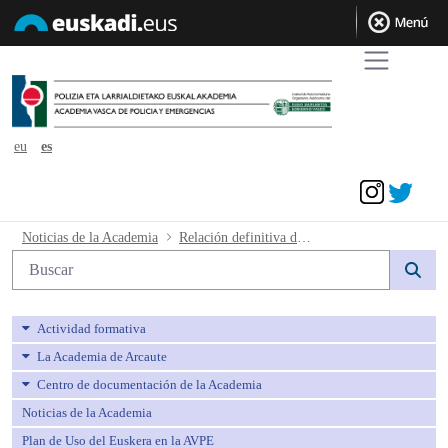
eu
es
Acceder
Relación definitiva de admitidos y excl
Noticias de la Academia
Relación definitiva de admitidos y excluidos
Búsqueda web
Actividad formativa
La Academia de Arcaute
Centro de documentación de la Academia
Noticias de la Academia
Plan de Uso del Euskera en la AVPE