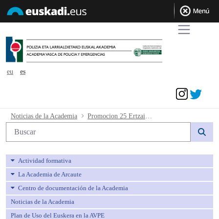
eu
es
Acceder
Promocion 25 Ertzaintza presentacion 
Noticias de la Academia
Promocion 25 Ertzaintza presentacion
Búsqueda web
Actividad formativa
La Academia de Arcaute
Centro de documentación de la Academia
Noticias de la Academia
Plan de Uso del Euskera en la AVPE