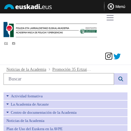
eu
es
Acceder
Promoción 35 Ertzaintza. Acuerdo resul
Noticias de la Academia
Promoción 35 Ertzaintza. Acuerdo resultados definitivos quinta prueba y convocados a oral euskera
Búsqueda web
Actividad formativa
La Academia de Arcaute
Centro de documentación de la Academia
Noticias de la Academia
Plan de Uso del Euskera en la AVPE